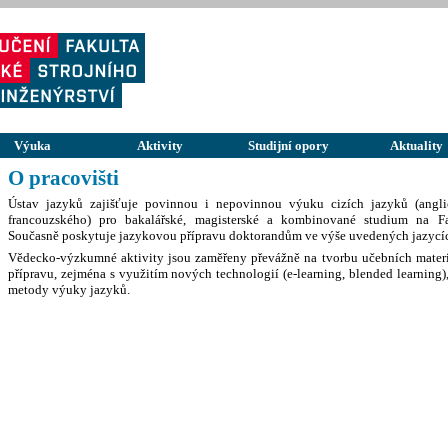
Výuka
Aktivity
Studijní opory
Aktuality
O pracovišti
Ústav jazyků zajišťuje povinnou i nepovinnou výuku cizích jazyků (angli
francouzského) pro bakalářské, magisterské a kombinované studium na Fak
Současně poskytuje jazykovou přípravu doktorandům ve výše uvedených jazycí
Vědecko-výzkumné aktivity jsou zaměřeny převážně na tvorbu učebních mater
přípravu, zejména s využitím nových technologií (e-learning, blended learning)
metody výuky jazyků.