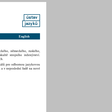
English
ckého, německého, ruského,
ultě strojního inženýrství.
ch.
iálů pro odbornou jazykovou
, a v neposlední řadě na nové